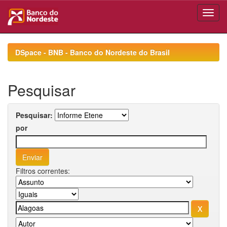
Skip
navigation
DSpace - BNB - Banco do Nordeste do Brasil
Pesquisar
Pesquisar:
por
Filtros correntes: