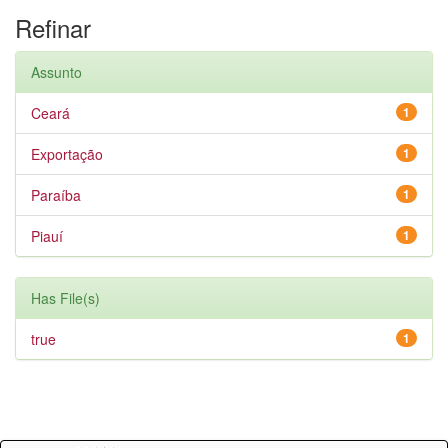
Refinar
Assunto
Ceará
1
Exportação
1
Paraíba
1
Piauí
1
Has File(s)
true
1