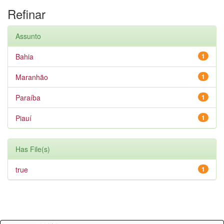
Refinar
Assunto
Bahia
1
Maranhão
1
Paraíba
1
Piauí
1
Has File(s)
true
1