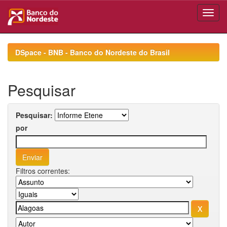
Skip
navigation
DSpace - BNB - Banco do Nordeste do Brasil
Pesquisar
Pesquisar:
por
Filtros correntes: