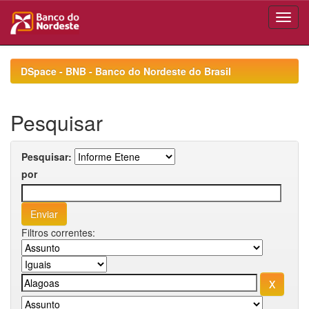
Skip
navigation
DSpace - BNB - Banco do Nordeste do Brasil
Pesquisar
Pesquisar:
por
Filtros correntes: