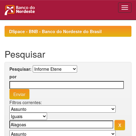
Skip
navigation
DSpace - BNB - Banco do Nordeste do Brasil
Pesquisar
Pesquisar:
por
Filtros correntes: