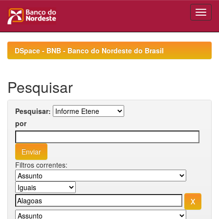
Skip
navigation
DSpace - BNB - Banco do Nordeste do Brasil
Pesquisar
Pesquisar:
por
Filtros correntes: