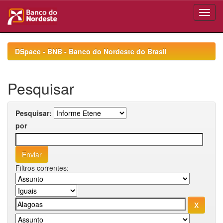
Skip
navigation
DSpace - BNB - Banco do Nordeste do Brasil
Pesquisar
Pesquisar:
por
Filtros correntes: