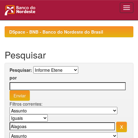
Skip
navigation
DSpace - BNB - Banco do Nordeste do Brasil
Pesquisar
Pesquisar:
por
Filtros correntes: