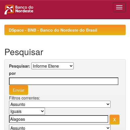
Skip
navigation
DSpace - BNB - Banco do Nordeste do Brasil
Pesquisar
Pesquisar:
por
Filtros correntes: