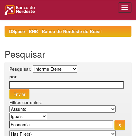
Skip
navigation
DSpace - BNB - Banco do Nordeste do Brasil
Pesquisar
Pesquisar:
por
Filtros correntes: