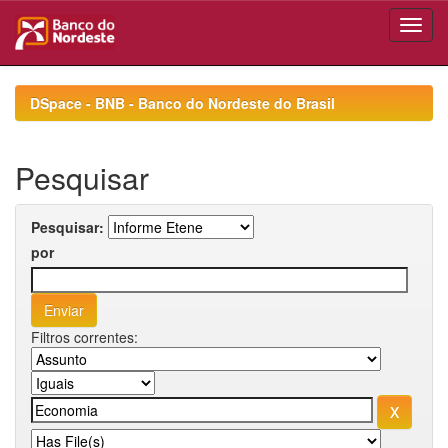
Skip
navigation
DSpace - BNB - Banco do Nordeste do Brasil
Pesquisar
Pesquisar:
por
Filtros correntes: