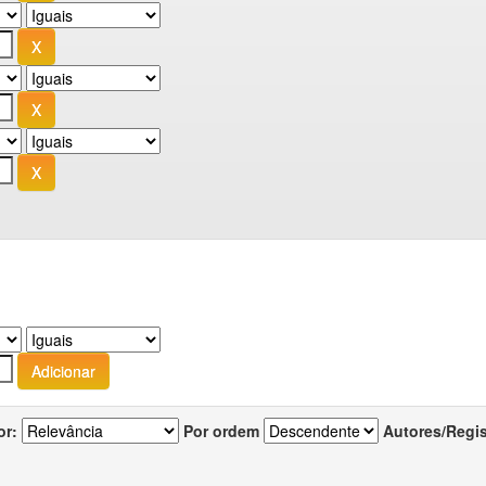
or:
Por ordem
Autores/Regi