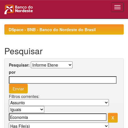
Skip
navigation
DSpace - BNB - Banco do Nordeste do Brasil
Pesquisar
Pesquisar:
por
Filtros correntes: