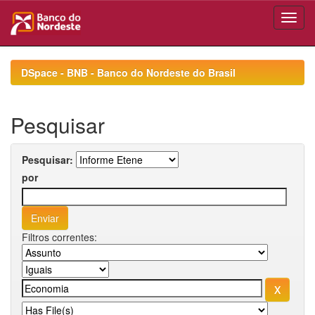
Skip
navigation
DSpace - BNB - Banco do Nordeste do Brasil
Pesquisar
Pesquisar:
por
Filtros correntes: