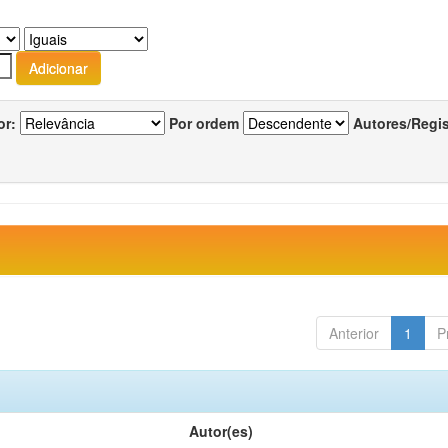
or:
Por ordem
Autores/Regi
Anterior
1
P
Autor(es)