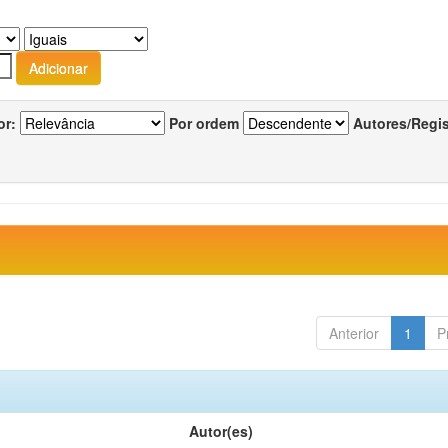
or:
Por ordem
Autores/Regi
Anterior
1
P
Autor(es)