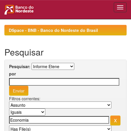
Skip
navigation
DSpace - BNB - Banco do Nordeste do Brasil
Pesquisar
Pesquisar:
por
Filtros correntes: