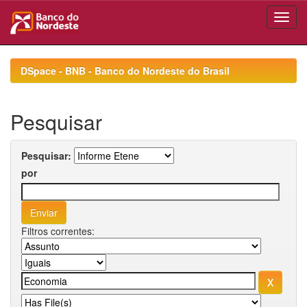
Skip
navigation
DSpace - BNB - Banco do Nordeste do Brasil
Pesquisar
Pesquisar:
por
Filtros correntes: