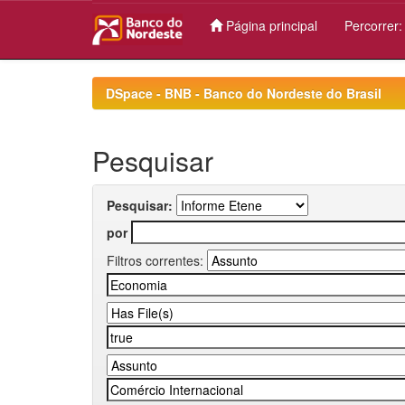
Página principal
Percorrer
Skip
navigation
DSpace - BNB - Banco do Nordeste do Brasil
Pesquisar
Pesquisar:
por
Filtros correntes: