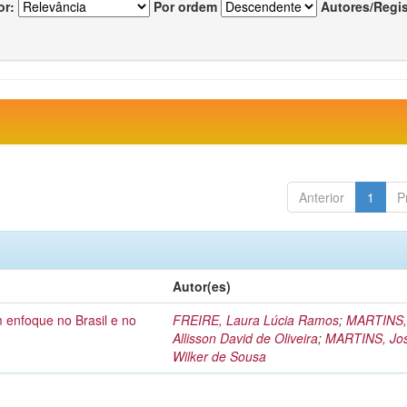
or:
Por ordem
Autores/Regi
Anterior
1
P
Autor(es)
 enfoque no Brasil e no
FREIRE, Laura Lúcia Ramos
;
MARTINS
Allisson David de Oliveira
;
MARTINS, Jo
Wilker de Sousa