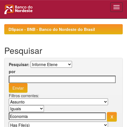
Skip
navigation
DSpace - BNB - Banco do Nordeste do Brasil
Pesquisar
Pesquisar:
por
Filtros correntes: