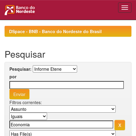
Skip
navigation
DSpace - BNB - Banco do Nordeste do Brasil
Pesquisar
Pesquisar:
por
Filtros correntes: