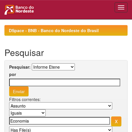
Skip
navigation
DSpace - BNB - Banco do Nordeste do Brasil
Pesquisar
Pesquisar:
por
Filtros correntes: