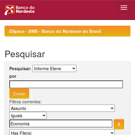
Skip
navigation
DSpace - BNB - Banco do Nordeste do Brasil
Pesquisar
Pesquisar:
por
Filtros correntes: