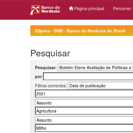
Página principal
Percorrer
Skip
navigation
DSpace - BNB - Banco do Nordeste do Brasil
Pesquisar
Pesquisar:
por
Filtros correntes: