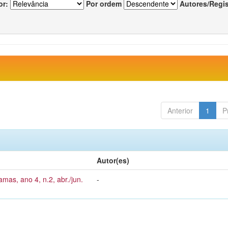
or:
Por ordem
Autores/Regi
Anterior
1
P
Autor(es)
mas, ano 4, n.2, abr./jun.
-