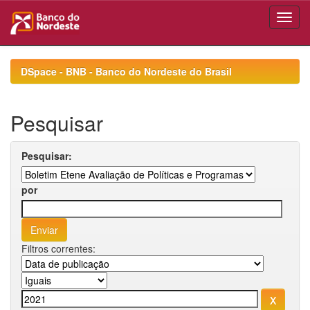
Skip
navigation
DSpace - BNB - Banco do Nordeste do Brasil
Pesquisar
Pesquisar:
por
Filtros correntes: