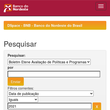
Skip
navigation
DSpace - BNB - Banco do Nordeste do Brasil
Pesquisar
Pesquisar:
por
Filtros correntes: