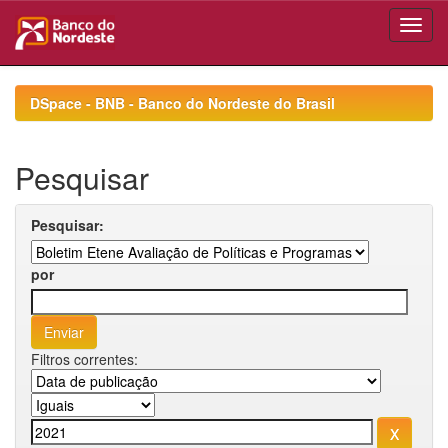
Skip
navigation
DSpace - BNB - Banco do Nordeste do Brasil
Pesquisar
Pesquisar:
por
Filtros correntes: