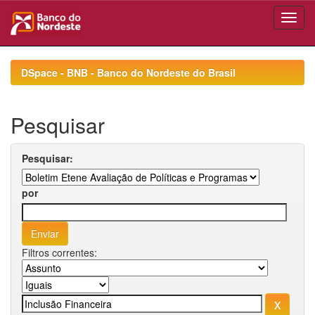
Skip
navigation
DSpace - BNB - Banco do Nordeste do Brasil
Pesquisar
Pesquisar:
por
Filtros correntes: