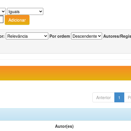
or:
Por ordem
Autores/Regi
Anterior
1
P
Autor(es)