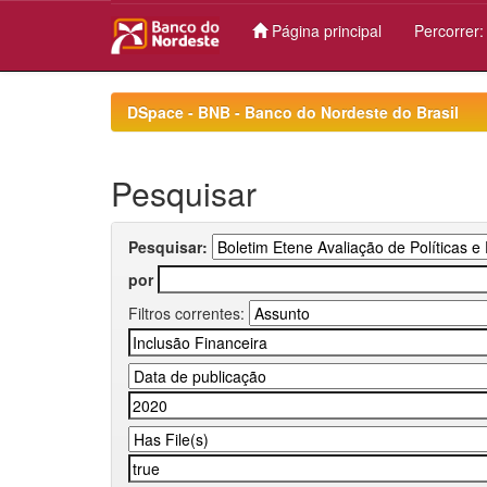
Página principal
Percorrer
Skip
navigation
DSpace - BNB - Banco do Nordeste do Brasil
Pesquisar
Pesquisar:
por
Filtros correntes: