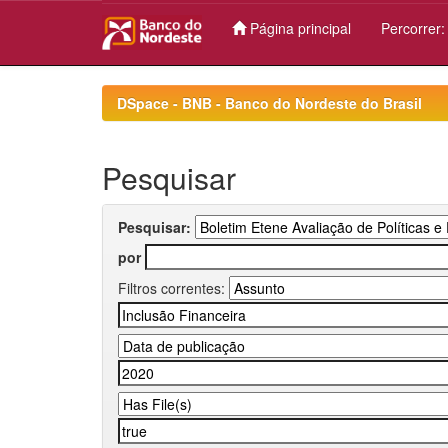
Página principal
Percorrer
Skip
navigation
DSpace - BNB - Banco do Nordeste do Brasil
Pesquisar
Pesquisar:
por
Filtros correntes: