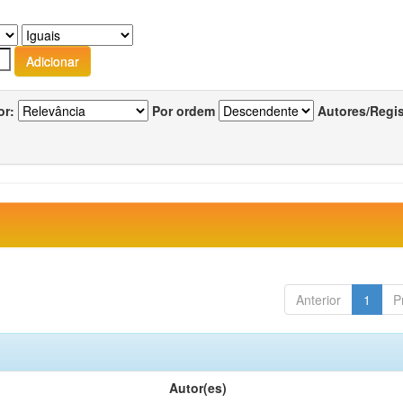
or:
Por ordem
Autores/Regi
Anterior
1
P
Autor(es)