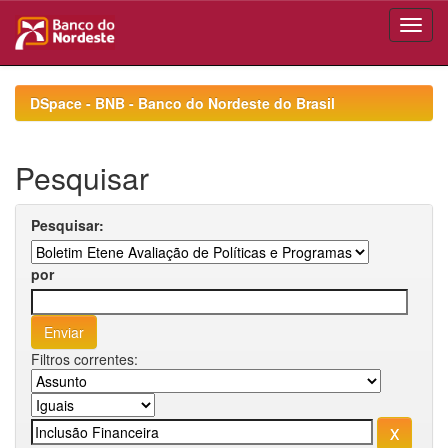
Skip
navigation
DSpace - BNB - Banco do Nordeste do Brasil
Pesquisar
Pesquisar:
por
Filtros correntes: