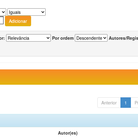
or:
Por ordem
Autores/Regi
Anterior
1
P
Autor(es)