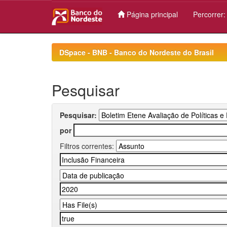
Página principal
Percorrer
Skip
navigation
DSpace - BNB - Banco do Nordeste do Brasil
Pesquisar
Pesquisar:
por
Filtros correntes: