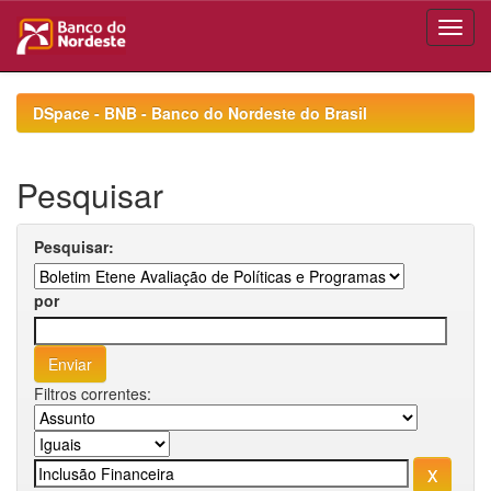
Skip
navigation
DSpace - BNB - Banco do Nordeste do Brasil
Pesquisar
Pesquisar:
por
Filtros correntes: