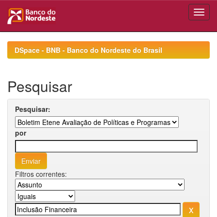
Skip
navigation
DSpace - BNB - Banco do Nordeste do Brasil
Pesquisar
Pesquisar:
por
Filtros correntes: