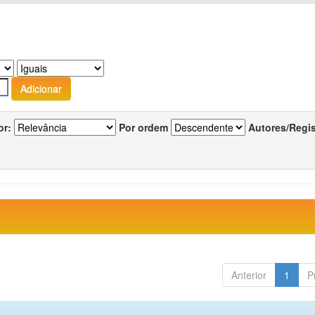
or:
Por ordem
Autores/Regi
Anterior
1
P