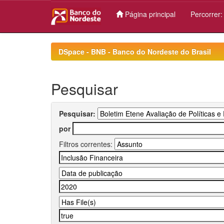
Página principal
Percorrer
Skip
navigation
DSpace - BNB - Banco do Nordeste do Brasil
Pesquisar
Pesquisar:
por
Filtros correntes: