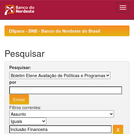
Skip
navigation
DSpace - BNB - Banco do Nordeste do Brasil
Pesquisar
Pesquisar:
por
Filtros correntes: