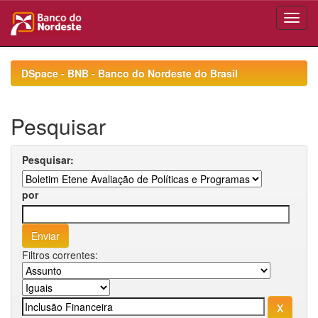
Skip
navigation
DSpace - BNB - Banco do Nordeste do Brasil
Pesquisar
Pesquisar:
por
Filtros correntes: