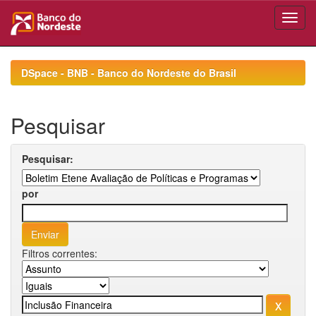
Skip
navigation
DSpace - BNB - Banco do Nordeste do Brasil
Pesquisar
Pesquisar:
por
Filtros correntes: