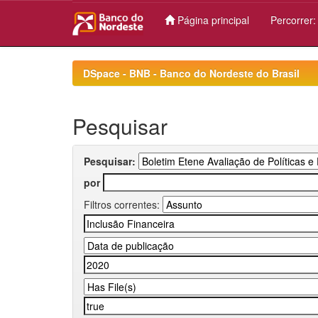
Página principal
Percorrer
Skip
navigation
DSpace - BNB - Banco do Nordeste do Brasil
Pesquisar
Pesquisar:
por
Filtros correntes: