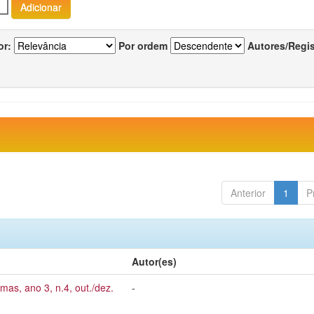
or:
Por ordem
Autores/Regi
Anterior
1
P
Autor(es)
mas, ano 3, n.4, out./dez.
-