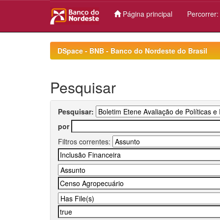
Página principal
Percorrer
Skip
navigation
DSpace - BNB - Banco do Nordeste do Brasil
Pesquisar
Pesquisar:
por
Filtros correntes: