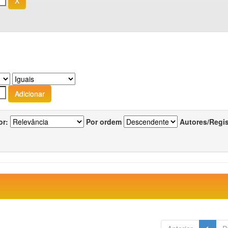
or:
Por ordem
Autores/Regi