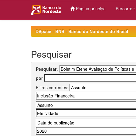
Página principal
Percorrer
Skip
navigation
DSpace - BNB - Banco do Nordeste do Brasil
Pesquisar
Pesquisar:
por
Filtros correntes: