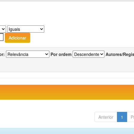
or:
Por ordem
Autores/Regi
Anterior
1
P