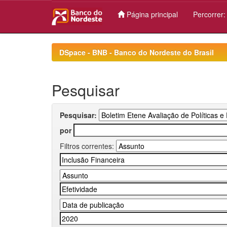
Página principal
Percorrer
Skip
navigation
DSpace - BNB - Banco do Nordeste do Brasil
Pesquisar
Pesquisar:
por
Filtros correntes: