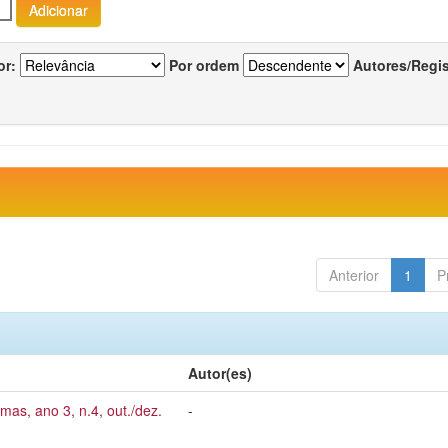
or:
Por ordem
Autores/Regi
Anterior
1
P
Autor(es)
mas, ano 3, n.4, out./dez.
-