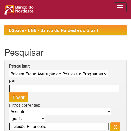
Skip
navigation
DSpace - BNB - Banco do Nordeste do Brasil
Pesquisar
Pesquisar:
por
Filtros correntes: