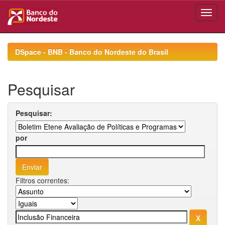
Skip
navigation
DSpace - BNB - Banco do Nordeste do Brasil
Pesquisar
Pesquisar:
por
Filtros correntes: