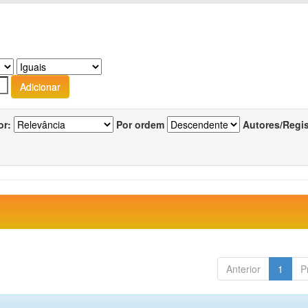
or:
Por ordem
Autores/Regi
Anterior
1
P