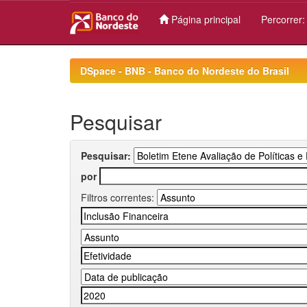
Página principal
Percorrer
Skip
navigation
DSpace - BNB - Banco do Nordeste do Brasil
Pesquisar
Pesquisar:
por
Filtros correntes: