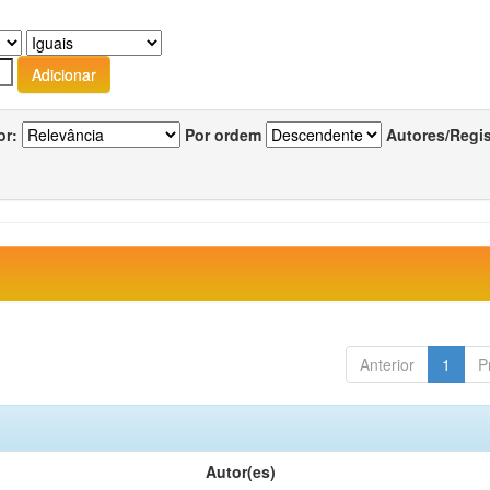
or:
Por ordem
Autores/Regi
Anterior
1
P
Autor(es)