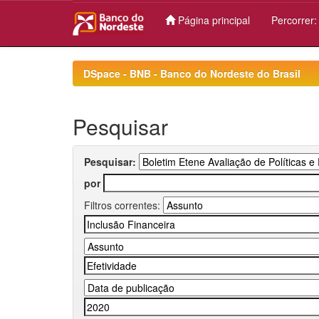
Página principal
Percorrer
Skip
navigation
DSpace - BNB - Banco do Nordeste do Brasil
Pesquisar
Pesquisar:
por
Filtros correntes: