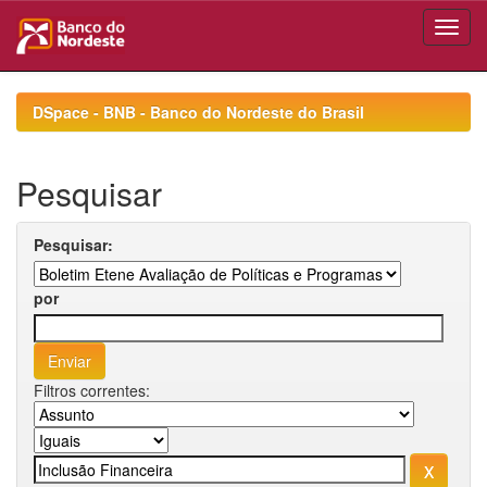
Skip
navigation
DSpace - BNB - Banco do Nordeste do Brasil
Pesquisar
Pesquisar:
por
Filtros correntes: