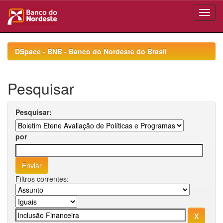
Skip
navigation
DSpace - BNB - Banco do Nordeste do Brasil
Pesquisar
Pesquisar:
por
Filtros correntes: