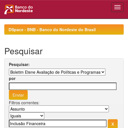
Skip
navigation
DSpace - BNB - Banco do Nordeste do Brasil
Pesquisar
Pesquisar:
por
Filtros correntes: