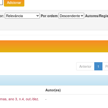
or:
Por ordem
Autores/Regi
Anterior
1
P
Autor(es)
mas, ano 3, n.4, out./dez.
-