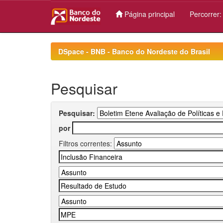
Página principal
Percorrer
Skip
navigation
DSpace - BNB - Banco do Nordeste do Brasil
Pesquisar
Pesquisar:
por
Filtros correntes: