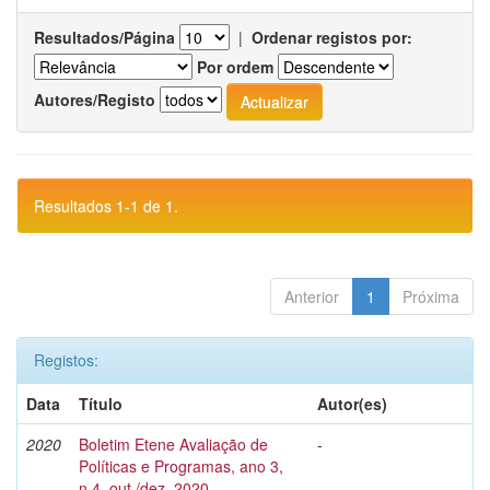
Resultados/Página
|
Ordenar registos por:
Por ordem
Autores/Registo
Resultados 1-1 de 1.
Anterior
1
Próxima
Registos:
Data
Título
Autor(es)
2020
Boletim Etene Avaliação de
-
Políticas e Programas, ano 3,
n.4, out./dez. 2020