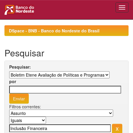
Skip
navigation
DSpace - BNB - Banco do Nordeste do Brasil
Pesquisar
Pesquisar:
por
Filtros correntes: